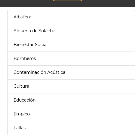
Albufera
Alquería de Solache
Bienestar Social
Bomberos
Contaminación Acústica
Cultura
Educación
Empleo
Fallas