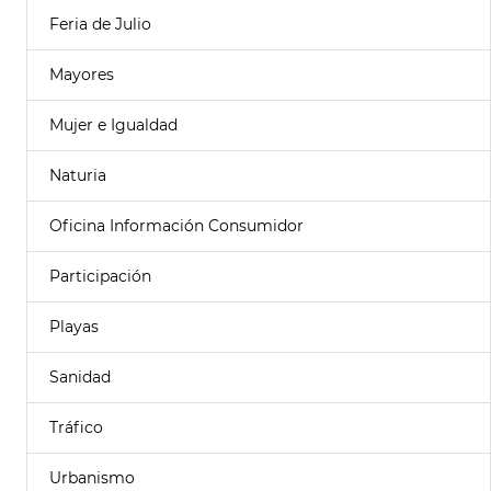
Feria de Julio
Mayores
Mujer e Igualdad
Naturia
Oficina Información Consumidor
Participación
Playas
Sanidad
Tráfico
Urbanismo