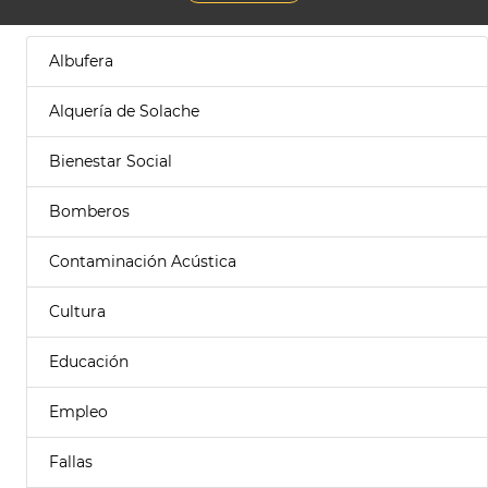
Albufera
Alquería de Solache
Bienestar Social
Bomberos
Contaminación Acústica
Cultura
Educación
Empleo
Fallas