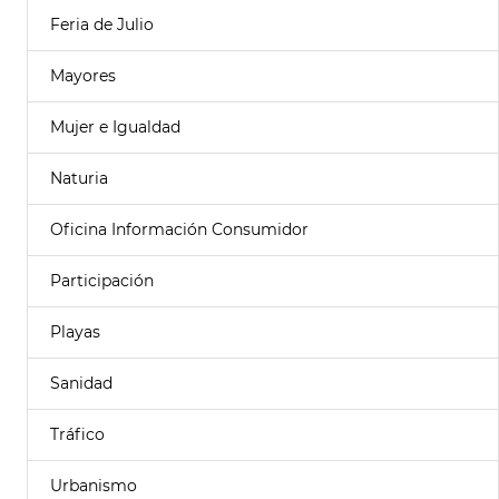
Feria de Julio
Mayores
Mujer e Igualdad
Naturia
Oficina Información Consumidor
Participación
Playas
Sanidad
Tráfico
Urbanismo