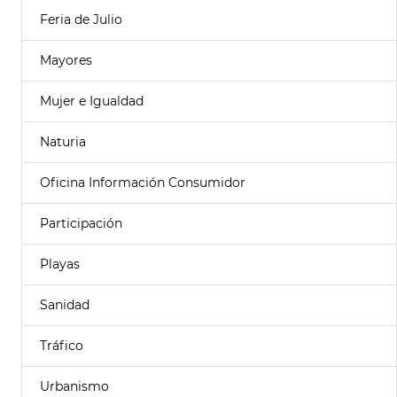
Feria de Julio
Mayores
Mujer e Igualdad
Naturia
Oficina Información Consumidor
Participación
Playas
Sanidad
Tráfico
Urbanismo