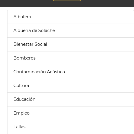
Albufera
Alquería de Solache
Bienestar Social
Bomberos
Contaminación Acústica
Cultura
Educación
Empleo
Fallas