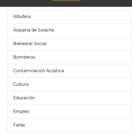
Albufera
Alquería de Solache
Bienestar Social
Bomberos
Contaminación Acústica
Cultura
Educación
Empleo
Fallas