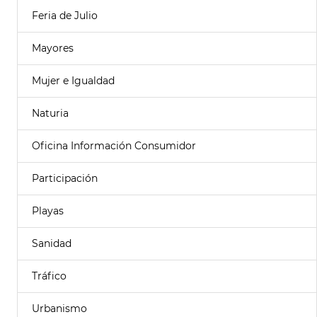
Feria de Julio
Mayores
Mujer e Igualdad
Naturia
Oficina Información Consumidor
Participación
Playas
Sanidad
Tráfico
Urbanismo