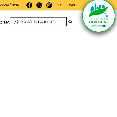
PPVALÈNCIA
VAL
CAS
CTUALIDAD