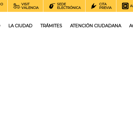
NO
VISIT
SEDE
CITA
A
VALENCIA
ELECTRÓNICA
PREVIA
O
LA CIUDAD
TRÁMITES
ATENCIÓN CIUDADANA
A