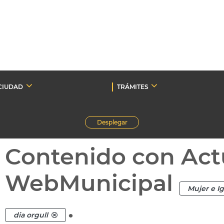
CIUDAD
TRÁMITES
Desplegar
Contenido con Act
WebMunicipal
Mujer e I
.
dia orgull