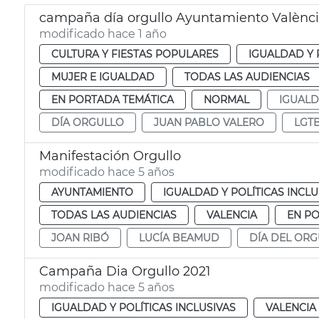
campaña día orgullo Ayuntamiento Valènc
modificado hace 1 año
CULTURA Y FIESTAS POPULARES
IGUALDAD Y 
MUJER E IGUALDAD
TODAS LAS AUDIENCIAS
EN PORTADA TEMÁTICA
NORMAL
IGUAL
DÍA ORGULLO
JUAN PABLO VALERO
LGT
Manifestación Orgullo
modificado hace 5 años
AYUNTAMIENTO
IGUALDAD Y POLÍTICAS INCLU
TODAS LAS AUDIENCIAS
VALENCIA
EN P
JOAN RIBÓ
LUCÍA BEAMUD
DÍA DEL OR
Campaña Dia Orgullo 2021
modificado hace 5 años
IGUALDAD Y POLÍTICAS INCLUSIVAS
VALENCIA