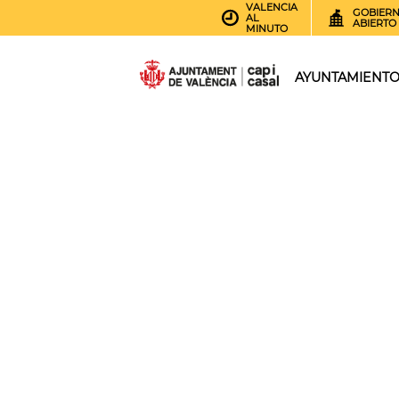
VALENCIA
GOBIER
AL
ABIERTO
MINUTO
AYUNTAMIENT