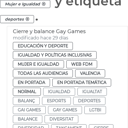
y etiqueta
Mujer e Igualdad
.
deportes
Cierre y balance Gay Games
modificado hace 29 días
EDUCACIÓN Y DEPORTE
IGUALDAD Y POLÍTICAS INCLUSIVAS
MUJER E IGUALDAD
WEB FDM
TODAS LAS AUDIENCIAS
VALENCIA
EN PORTADA
EN PORTADA TEMÁTICA
NORMAL
IGUALDAD
IGUALTAT
BALANÇ
ESPORTS
DEPORTES
GAI GAMES
GAY GAMES
LGTBI
BALANCE
DIVERSITAT