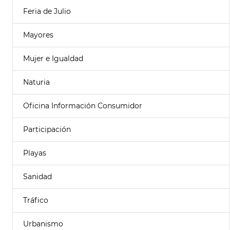
Feria de Julio
Mayores
Mujer e Igualdad
Naturia
Oficina Información Consumidor
Participación
Playas
Sanidad
Tráfico
Urbanismo