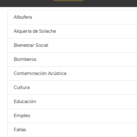
Albufera
Alquería de Solache
Bienestar Social
Bomberos
Contaminación Acústica
Cultura
Educación
Empleo
Fallas