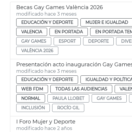
Becas Gay Games València 2026
modificado hace 3 meses
EDUCACIÓN Y DEPORTE
MUJER E IGUALDAD
VALENCIA
EN PORTADA
EN PORTADA TE
GAY GAMES
ESPORT
DEPORTE
DIVE
VALÈNCIA 2026
Presentación acto inauguración Gay Games
modificado hace 3 meses
EDUCACIÓN Y DEPORTE
IGUALDAD Y POLÍTIC
WEB FDM
TODAS LAS AUDIENCIAS
VALE
NORMAL
PAULA LLOBET
GAY GAMES
INCLUSIÓN
ROCÍO GIL
I Foro Mujer y Deporte
modificado hace 2 años