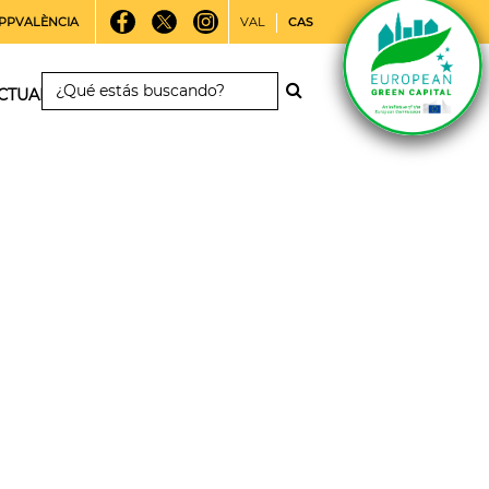
PPVALÈNCIA
VAL
CAS
CTUALIDAD