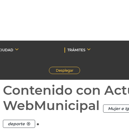
CIUDAD
TRÁMITES
Desplegar
Contenido con Act
WebMunicipal
Mujer e I
.
deporte