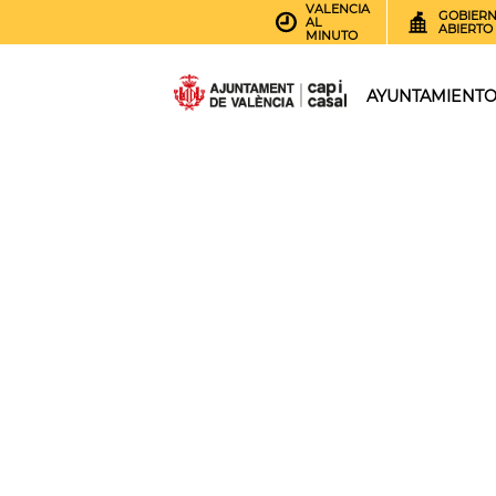
VALENCIA
GOBIER
AL
ABIERTO
MINUTO
AYUNTAMIENT