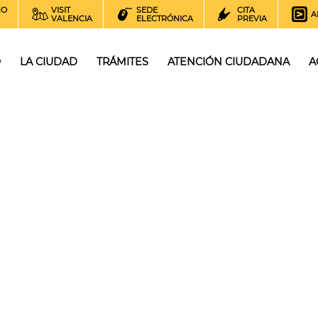
NO
VISIT
SEDE
CITA
A
VALENCIA
ELECTRÓNICA
PREVIA
O
LA CIUDAD
TRÁMITES
ATENCIÓN CIUDADANA
A