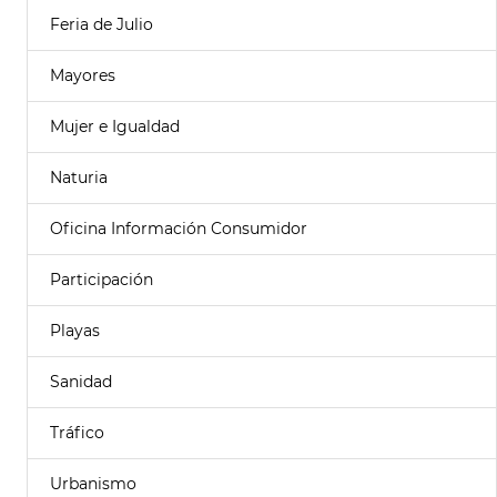
Feria de Julio
Mayores
Mujer e Igualdad
Naturia
Oficina Información Consumidor
Participación
Playas
Sanidad
Tráfico
Urbanismo