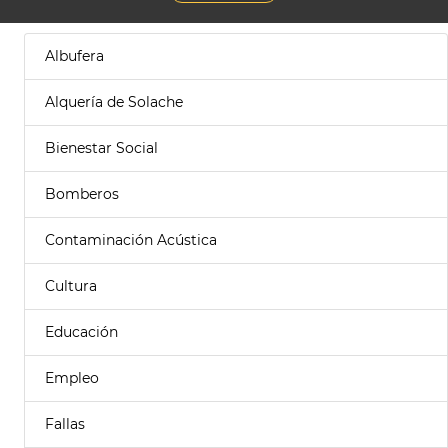
Albufera
Alquería de Solache
Bienestar Social
Bomberos
Contaminación Acústica
Cultura
Educación
Empleo
Fallas