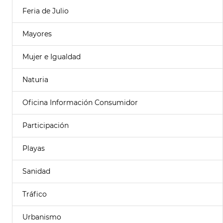
Feria de Julio
Mayores
Mujer e Igualdad
Naturia
Oficina Información Consumidor
Participación
Playas
Sanidad
Tráfico
Urbanismo