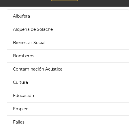
Albufera
Alquería de Solache
Bienestar Social
Bomberos
Contaminación Acústica
Cultura
Educación
Empleo
Fallas