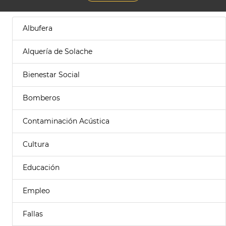
Albufera
Alquería de Solache
Bienestar Social
Bomberos
Contaminación Acústica
Cultura
Educación
Empleo
Fallas