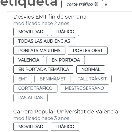
etiqueta
.
corte tráfico
Desvíos EMT fin de semana
modificado hace 2 años
MOVILIDAD
TRÁFICO
TODAS LAS AUDIENCIAS
POBLATS MARITIMS
POBLES OEST
VALENCIA
EN PORTADA
EN PORTADA TEMÁTICA
NORMAL
EMT
BENIMÀMET
TALL TRÀNSIT
CORTE TRÁFICO
MESTRE SERRANO
PAS AL RAS
Carrera Popular Universitat de València
modificado hace 3 años
MOVILIDAD
TRÁFICO