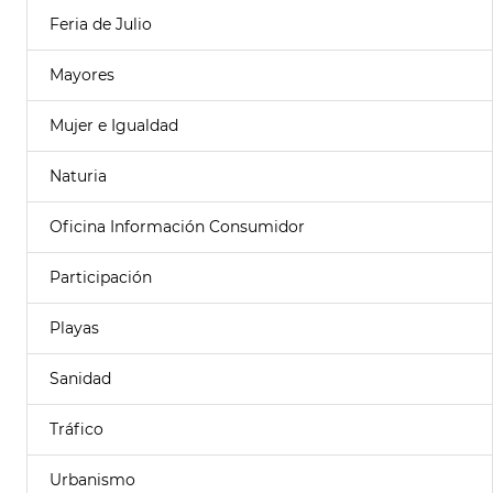
Feria de Julio
Mayores
Mujer e Igualdad
Naturia
Oficina Información Consumidor
Participación
Playas
Sanidad
Tráfico
Urbanismo