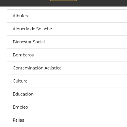
Albufera
Alquería de Solache
Bienestar Social
Bomberos
Contaminación Acústica
Cultura
Educación
Empleo
Fallas