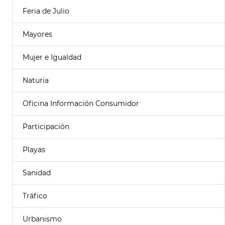
Feria de Julio
Mayores
Mujer e Igualdad
Naturia
Oficina Información Consumidor
Participación
Playas
Sanidad
Tráfico
Urbanismo