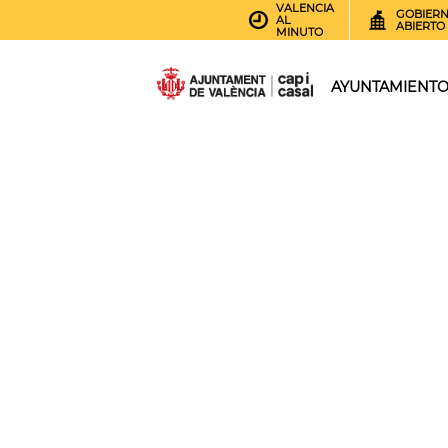
VALENCIA
GOBIER
AL
ABIERTO
MINUTO
AYUNTAMIENT