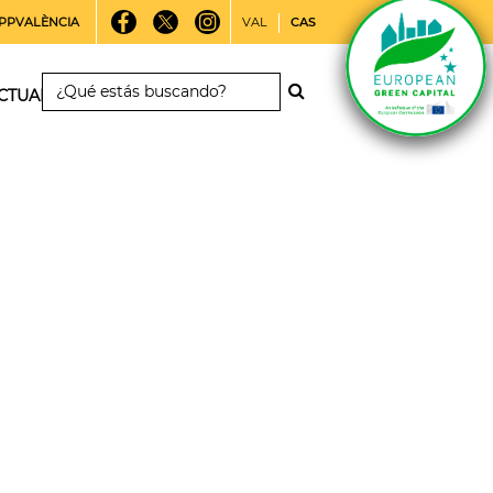
PPVALÈNCIA
VAL
CAS
CTUALIDAD