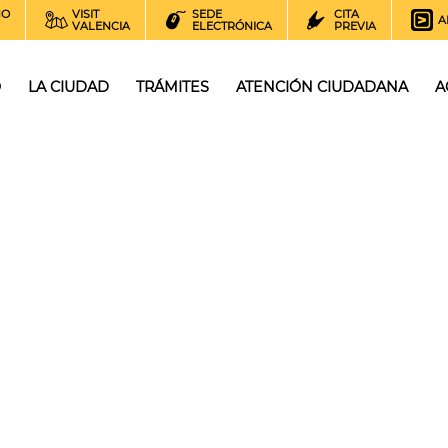
NO
VISIT
SEDE
CITA
A
VALENCIA
ELECTRÓNICA
PREVIA
O
LA CIUDAD
TRÁMITES
ATENCIÓN CIUDADANA
A