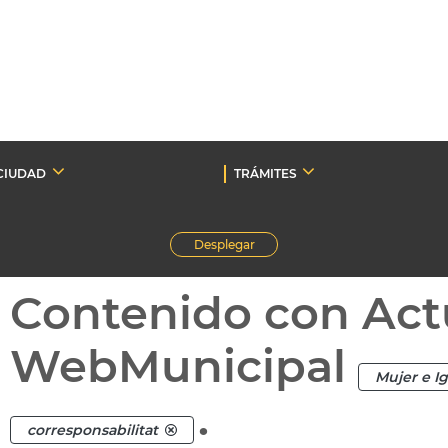
CIUDAD
TRÁMITES
Desplegar
Contenido con Act
WebMunicipal
Mujer e I
.
corresponsabilitat