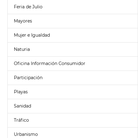
Feria de Julio
Mayores
Mujer e Igualdad
Naturia
Oficina Información Consumidor
Participación
Playas
Sanidad
Tráfico
Urbanismo