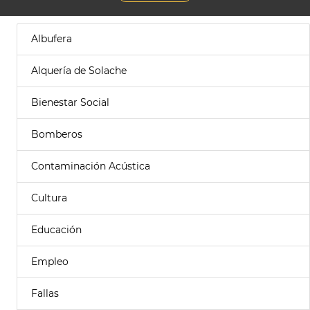
Albufera
Alquería de Solache
Bienestar Social
Bomberos
Contaminación Acústica
Cultura
Educación
Empleo
Fallas