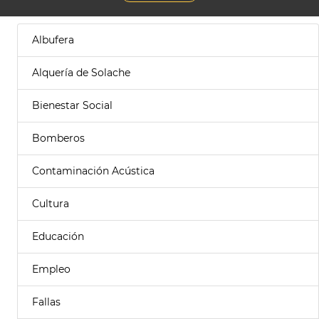
Albufera
Alquería de Solache
Bienestar Social
Bomberos
Contaminación Acústica
Cultura
Educación
Empleo
Fallas