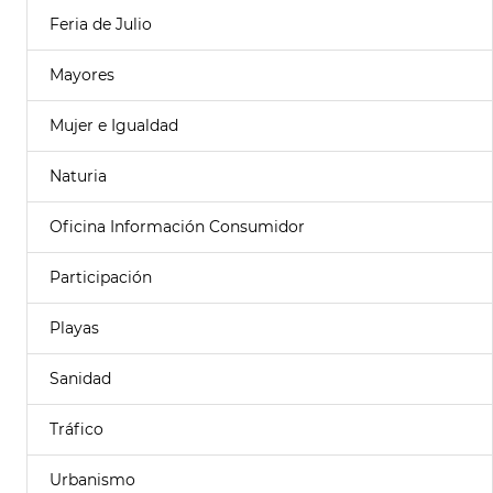
Feria de Julio
Mayores
Mujer e Igualdad
Naturia
Oficina Información Consumidor
Participación
Playas
Sanidad
Tráfico
Urbanismo