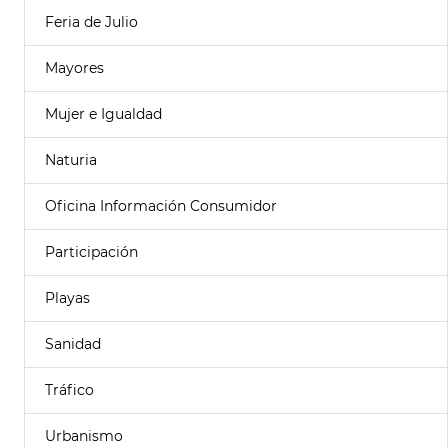
Feria de Julio
Mayores
Mujer e Igualdad
Naturia
Oficina Información Consumidor
Participación
Playas
Sanidad
Tráfico
Urbanismo