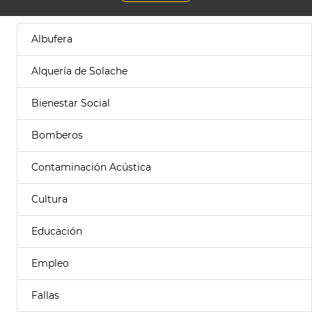
Albufera
Alquería de Solache
Bienestar Social
Bomberos
Contaminación Acústica
Cultura
Educación
Empleo
Fallas