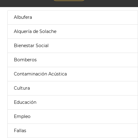
Albufera
Alquería de Solache
Bienestar Social
Bomberos
Contaminación Acústica
Cultura
Educación
Empleo
Fallas