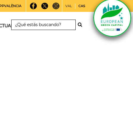
PPVALÈNCIA
VAL
CAS
CTUALIDAD