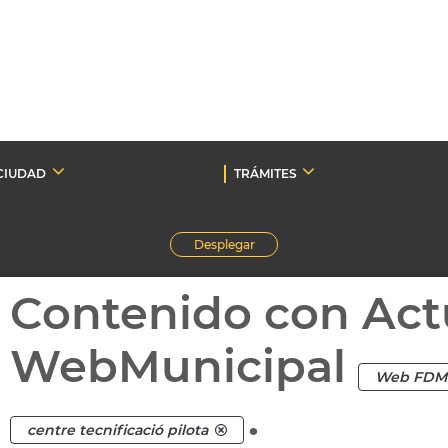
CIUDAD
TRÁMITES
Desplegar
Contenido con Act
WebMunicipal
Web FDM
.
centre tecnificació pilota