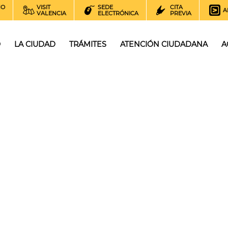
NO
VISIT
SEDE
CITA
A
VALENCIA
ELECTRÓNICA
PREVIA
O
LA CIUDAD
TRÁMITES
ATENCIÓN CIUDADANA
A