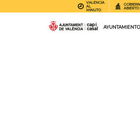
VALENCIA
GOBIER
AL
ABIERTO
MINUTO
AYUNTAMIENT