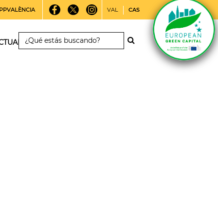
PPVALÈNCIA
VAL
CAS
CTUALIDAD