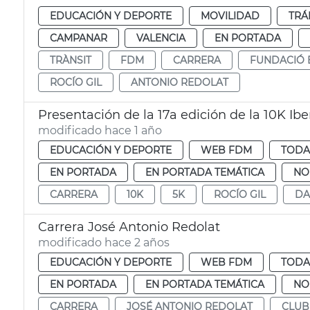
EDUCACIÓN Y DEPORTE
MOVILIDAD
TRÁ
CAMPANAR
VALENCIA
EN PORTADA
TRÀNSIT
FDM
CARRERA
FUNDACIÓ 
ROCÍO GIL
ANTONIO REDOLAT
Presentación de la 17a edición de la 10K Ibe
modificado hace 1 año
EDUCACIÓN Y DEPORTE
WEB FDM
TODA
EN PORTADA
EN PORTADA TEMÁTICA
NO
CARRERA
10K
5K
ROCÍO GIL
DA
Carrera José Antonio Redolat
modificado hace 2 años
EDUCACIÓN Y DEPORTE
WEB FDM
TODA
EN PORTADA
EN PORTADA TEMÁTICA
NO
CARRERA
JOSÉ ANTONIO REDOLAT
CLUB