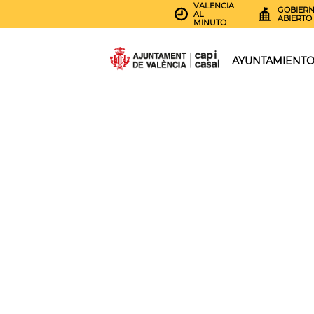
VALENCIA
GOBIER
AL
ABIERTO
MINUTO
AYUNTAMIENT