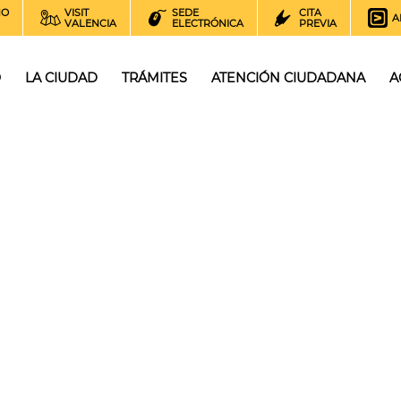
NO
VISIT
SEDE
CITA
A
VALENCIA
ELECTRÓNICA
PREVIA
O
LA CIUDAD
TRÁMITES
ATENCIÓN CIUDADANA
A