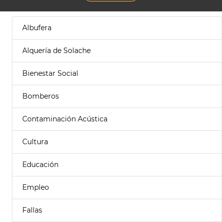
Albufera
Alquería de Solache
Bienestar Social
Bomberos
Contaminación Acústica
Cultura
Educación
Empleo
Fallas