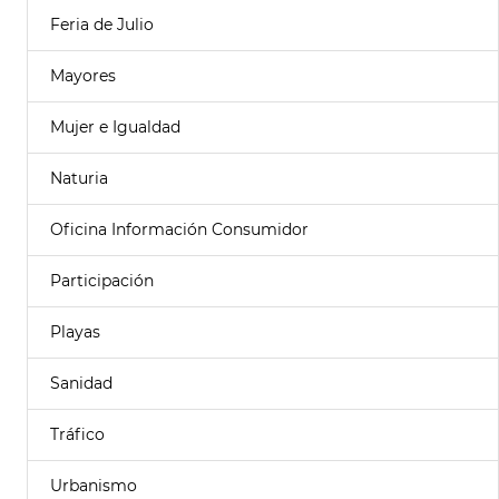
Feria de Julio
Mayores
Mujer e Igualdad
Naturia
Oficina Información Consumidor
Participación
Playas
Sanidad
Tráfico
Urbanismo