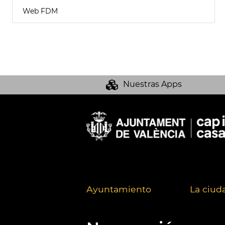
Web FDM
Nuestras Apps
Ayuntamiento
La ciud