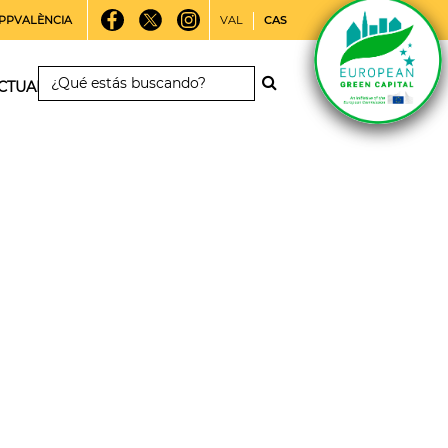
PPVALÈNCIA
VAL
CAS
CTUALIDAD