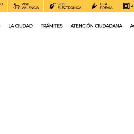
NO
VISIT
SEDE
CITA
A
VALENCIA
ELECTRÓNICA
PREVIA
O
LA CIUDAD
TRÁMITES
ATENCIÓN CIUDADANA
A