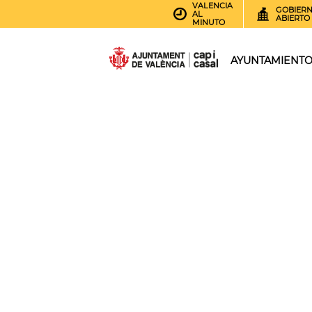
VALENCIA
GOBIER
AL
ABIERTO
MINUTO
AYUNTAMIENT