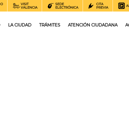
NO
VISIT
SEDE
CITA
A
VALENCIA
ELECTRÓNICA
PREVIA
O
LA CIUDAD
TRÁMITES
ATENCIÓN CIUDADANA
A