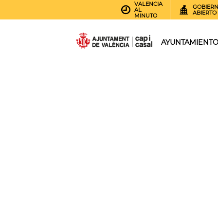
VALENCIA
GOBIER
AL
ABIERTO
MINUTO
AYUNTAMIENT