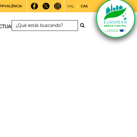
PPVALÈNCIA
VAL
CAS
CTUALIDAD