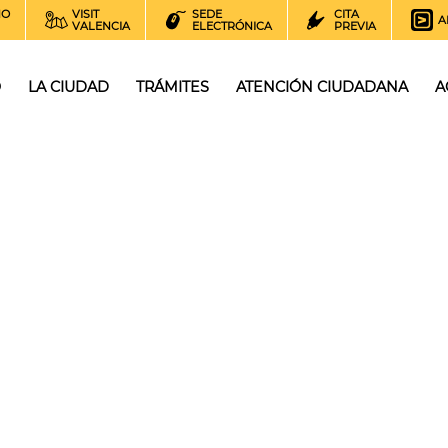
NO
VISIT
SEDE
CITA
A
VALENCIA
ELECTRÓNICA
PREVIA
O
LA CIUDAD
TRÁMITES
ATENCIÓN CIUDADANA
A