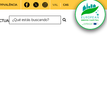
PPVALÈNCIA
VAL
CAS
CTUALIDAD