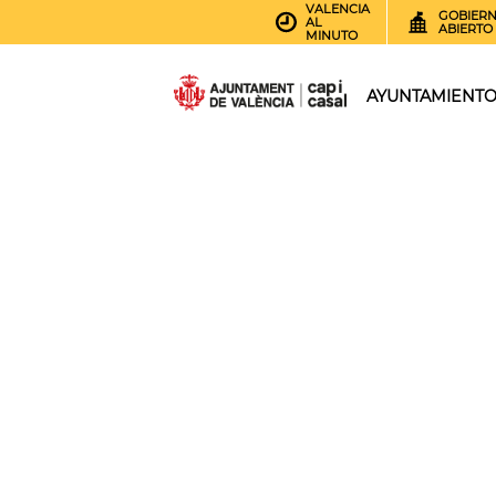
VALENCIA
GOBIER
AL
ABIERTO
MINUTO
AYUNTAMIENT