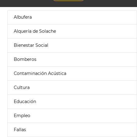
Albufera
Alquería de Solache
Bienestar Social
Bomberos
Contaminación Acústica
Cultura
Educación
Empleo
Fallas