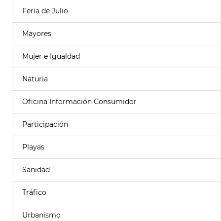
Feria de Julio
Mayores
Mujer e Igualdad
Naturia
Oficina Información Consumidor
Participación
Playas
Sanidad
Tráfico
Urbanismo