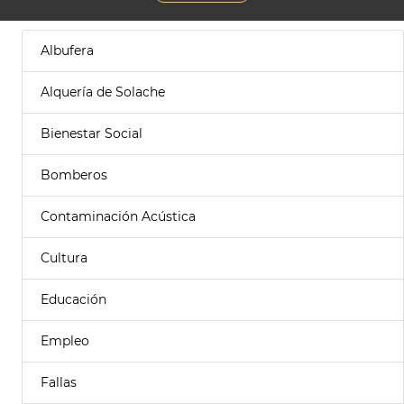
Albufera
Alquería de Solache
Bienestar Social
Bomberos
Contaminación Acústica
Cultura
Educación
Empleo
Fallas