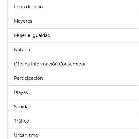
Feria de Julio
Mayores
Mujer e Igualdad
Naturia
Oficina Información Consumidor
Participación
Playas
Sanidad
Tráfico
Urbanismo