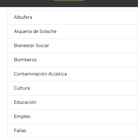
Albufera
Alquería de Solache
Bienestar Social
Bomberos
Contaminación Acústica
Cultura
Educación
Empleo
Fallas