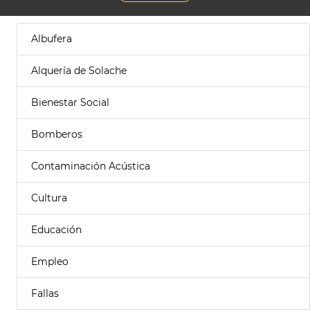
Albufera
Alquería de Solache
Bienestar Social
Bomberos
Contaminación Acústica
Cultura
Educación
Empleo
Fallas