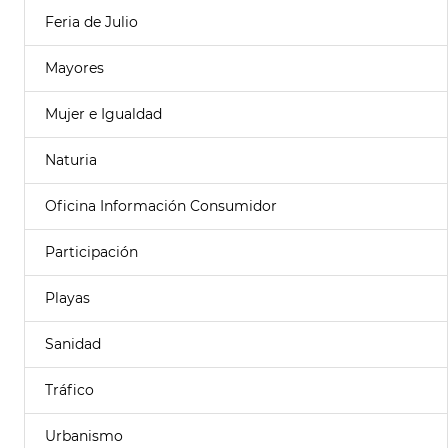
Feria de Julio
Mayores
Mujer e Igualdad
Naturia
Oficina Información Consumidor
Participación
Playas
Sanidad
Tráfico
Urbanismo