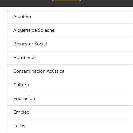
Albufera
Alquería de Solache
Bienestar Social
Bomberos
Contaminación Acústica
Cultura
Educación
Empleo
Fallas