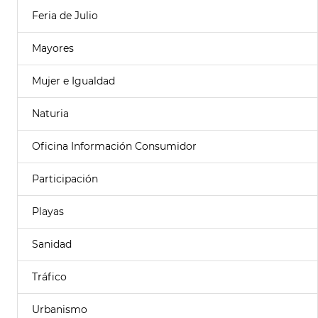
Feria de Julio
Mayores
Mujer e Igualdad
Naturia
Oficina Información Consumidor
Participación
Playas
Sanidad
Tráfico
Urbanismo