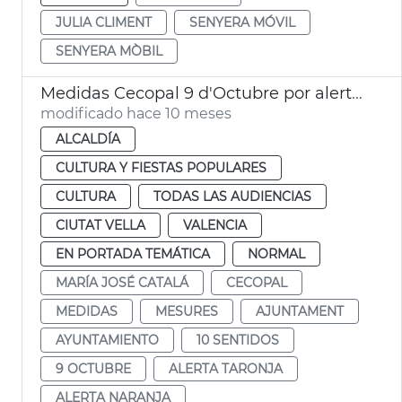
JULIA CLIMENT
SENYERA MÓVIL
SENYERA MÒBIL
Medidas Cecopal 9 d'Octubre por alerta naranja
modificado hace 10 meses
ALCALDÍA
CULTURA Y FIESTAS POPULARES
CULTURA
TODAS LAS AUDIENCIAS
CIUTAT VELLA
VALENCIA
EN PORTADA TEMÁTICA
NORMAL
MARÍA JOSÉ CATALÁ
CECOPAL
MEDIDAS
MESURES
AJUNTAMENT
AYUNTAMIENTO
10 SENTIDOS
9 OCTUBRE
ALERTA TARONJA
ALERTA NARANJA