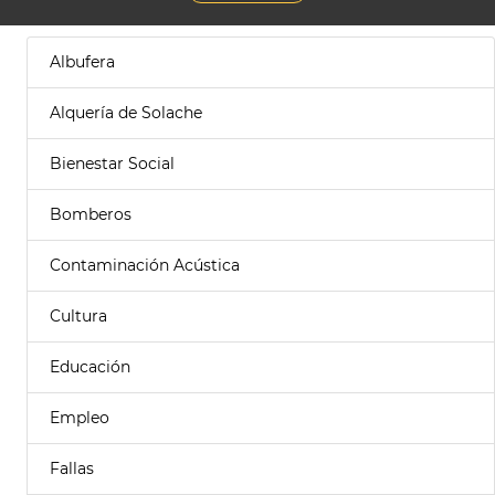
Albufera
Alquería de Solache
Bienestar Social
Bomberos
Contaminación Acústica
Cultura
Educación
Empleo
Fallas