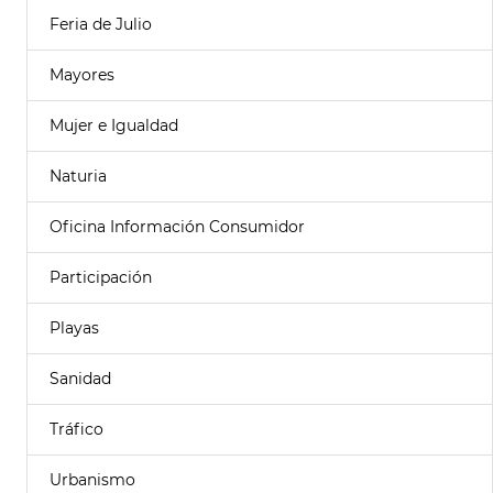
Feria de Julio
Mayores
Mujer e Igualdad
Naturia
Oficina Información Consumidor
Participación
Playas
Sanidad
Tráfico
Urbanismo