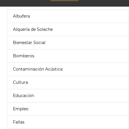
Albufera
Alquería de Solache
Bienestar Social
Bomberos
Contaminación Acústica
Cultura
Educación
Empleo
Fallas