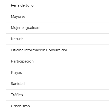
Feria de Julio
Mayores
Mujer e Igualdad
Naturia
Oficina Información Consumidor
Participación
Playas
Sanidad
Tráfico
Urbanismo