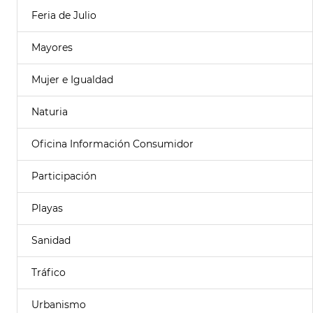
Feria de Julio
Mayores
Mujer e Igualdad
Naturia
Oficina Información Consumidor
Participación
Playas
Sanidad
Tráfico
Urbanismo