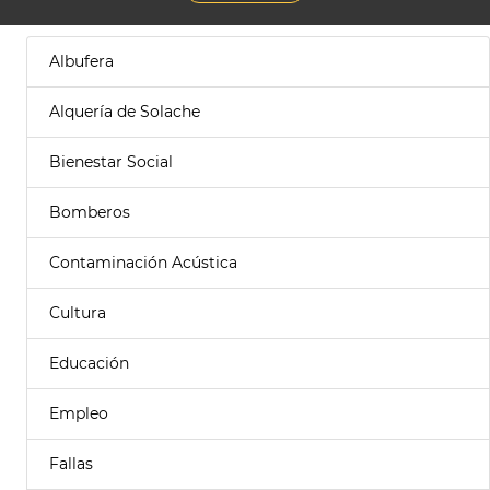
Albufera
Alquería de Solache
Bienestar Social
Bomberos
Contaminación Acústica
Cultura
Educación
Empleo
Fallas