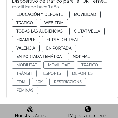
Dispositivo de tráfico para la 10k Femenina
modificado hace 1 año
EDUCACIÓN Y DEPORTE
MOVILIDAD
TRÁFICO
WEB FDM
TODAS LAS AUDIENCIAS
CIUTAT VELLA
EIXAMPLE
EL PLA DEL REAL
VALENCIA
EN PORTADA
EN PORTADA TEMÁTICA
NORMAL
MOBILITAT
MOVILIDAD
TRÁFICO
TRÀNSIT
ESPORTS
DEPORTES
FDM
10K
RESTRICCIONS
FÉMINAS
Nuestras Apps
Páginas de Interés