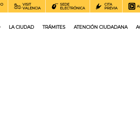
NO
VISIT
SEDE
CITA
A
VALENCIA
ELECTRÓNICA
PREVIA
O
LA CIUDAD
TRÁMITES
ATENCIÓN CIUDADANA
A