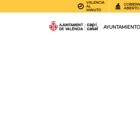
VALENCIA
GOBIER
AL
ABIERTO
MINUTO
AYUNTAMIENT