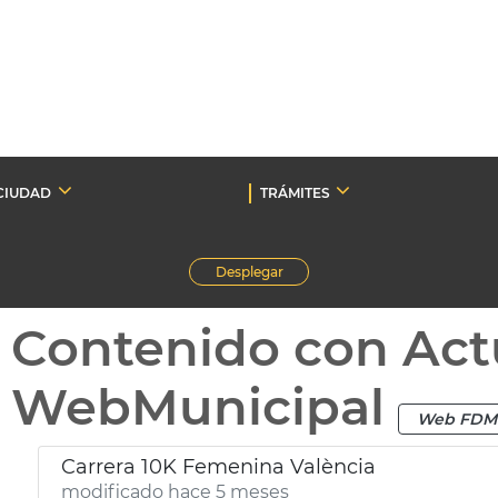
CIUDAD
TRÁMITES
Desplegar
Contenido con Act
WebMunicipal
Web FDM
Carrera 10K Femenina València
modificado hace 5 meses