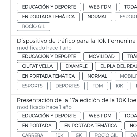
EDUCACIÓN Y DEPORTE
WEB FDM
TODA
EN PORTADA TEMÁTICA
NORMAL
ESPOR
ROCÍO GIL
Dispositivo de tráfico para la 10k Femenina
modificado hace 1 año
EDUCACIÓN Y DEPORTE
MOVILIDAD
TRÁ
CIUTAT VELLA
EIXAMPLE
EL PLA DEL REA
EN PORTADA TEMÁTICA
NORMAL
MOBILI
ESPORTS
DEPORTES
FDM
10K
Presentación de la 17a edición de la 10K Ibe
modificado hace 1 año
EDUCACIÓN Y DEPORTE
WEB FDM
TODA
EN PORTADA
EN PORTADA TEMÁTICA
NO
CARRERA
10K
5K
ROCÍO GIL
DA