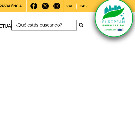
PPVALÈNCIA
VAL
CAS
CTUALIDAD