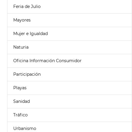
Feria de Julio
Mayores
Mujer e Igualdad
Naturia
Oficina Información Consumidor
Participación
Playas
Sanidad
Tráfico
Urbanismo