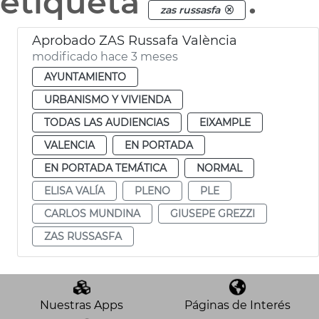
etiqueta
.
zas russasfa
Aprobado ZAS Russafa València
modificado hace 3 meses
AYUNTAMIENTO
URBANISMO Y VIVIENDA
TODAS LAS AUDIENCIAS
EIXAMPLE
VALENCIA
EN PORTADA
EN PORTADA TEMÁTICA
NORMAL
ELISA VALÍA
PLENO
PLE
CARLOS MUNDINA
GIUSEPE GREZZI
ZAS RUSSASFA
Nuestras Apps
Páginas de Interés