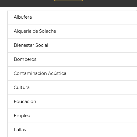
Albufera
Alquería de Solache
Bienestar Social
Bomberos
Contaminación Acústica
Cultura
Educación
Empleo
Fallas