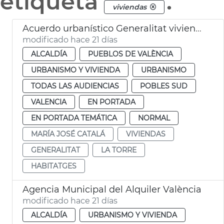
etiqueta
.
viviendas
Acuerdo urbanístico Generalitat viviendas la Torre València
modificado hace 21 días
ALCALDÍA
PUEBLOS DE VALÈNCIA
URBANISMO Y VIVIENDA
URBANISMO
TODAS LAS AUDIENCIAS
POBLES SUD
VALENCIA
EN PORTADA
EN PORTADA TEMÁTICA
NORMAL
MARÍA JOSÉ CATALÁ
VIVIENDAS
GENERALITAT
LA TORRE
HABITATGES
Agencia Municipal del Alquiler València
modificado hace 21 días
ALCALDÍA
URBANISMO Y VIVIENDA