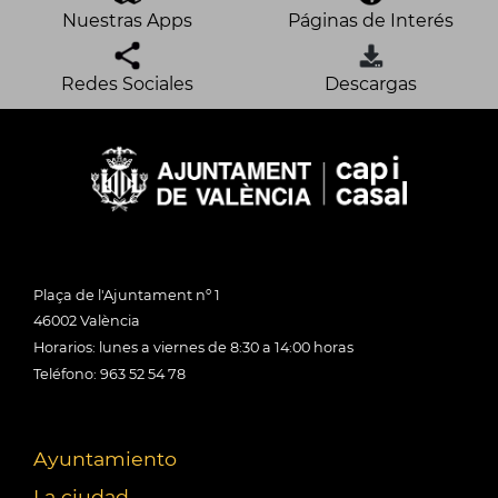
Nuestras Apps
Páginas de Interés
Redes Sociales
Descargas
Plaça de l'Ajuntament nº 1
46002 València
Horarios: lunes a viernes de 8:30 a 14:00 horas
Teléfono: 963 52 54 78
Ayuntamiento
La ciudad