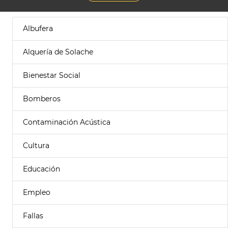
Albufera
Alquería de Solache
Bienestar Social
Bomberos
Contaminación Acústica
Cultura
Educación
Empleo
Fallas