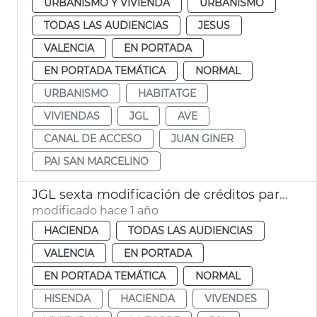
URBANISMO Y VIVIENDA
URBANISMO
TODAS LAS AUDIENCIAS
JESUS
VALENCIA
EN PORTADA
EN PORTADA TEMÁTICA
NORMAL
URBANISMO
HABITATGE
VIVIENDAS
JGL
AVE
CANAL DE ACCESO
JUAN GINER
PAI SAN MARCELINO
JGL sexta modificación de créditos para vivendes La Torre, deuda y descuentos EMT
modificado hace 1 año
HACIENDA
TODAS LAS AUDIENCIAS
VALENCIA
EN PORTADA
EN PORTADA TEMÁTICA
NORMAL
HISENDA
HACIENDA
VIVENDES