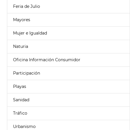
Feria de Julio
Mayores
Mujer e Igualdad
Naturia
Oficina Información Consumidor
Participación
Playas
Sanidad
Tráfico
Urbanismo