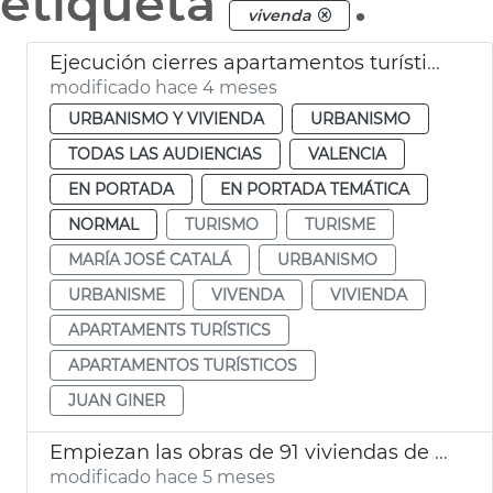
etiqueta
.
vivenda
Ejecución cierres apartamentos turísticos ilegales
modificado hace 4 meses
URBANISMO Y VIVIENDA
URBANISMO
TODAS LAS AUDIENCIAS
VALENCIA
EN PORTADA
EN PORTADA TEMÁTICA
NORMAL
TURISMO
TURISME
MARÍA JOSÉ CATALÁ
URBANISMO
URBANISME
VIVENDA
VIVIENDA
APARTAMENTS TURÍSTICS
APARTAMENTOS TURÍSTICOS
JUAN GINER
Empiezan las obras de 91 viviendas de alquiler social a Malilla València
modificado hace 5 meses