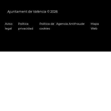
Ajuntament de València ©
2026
Aviso
Política
Política de
Agencia Antifraude
Mapa
legal
privacidad
cookies
Web