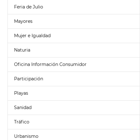
Feria de Julio
Mayores
Mujer e Igualdad
Naturia
Oficina Información Consumidor
Participación
Playas
Sanidad
Tráfico
Urbanismo