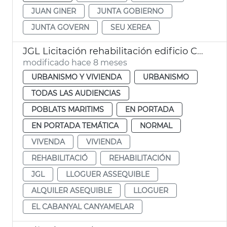
JUAN GINER
JUNTA GOBIERNO
JUNTA GOVERN
SEU XEREA
JGL Licitación rehabilitación edificio Cabañal alquiler asequible València
modificado hace 8 meses
URBANISMO Y VIVIENDA
URBANISMO
TODAS LAS AUDIENCIAS
POBLATS MARITIMS
EN PORTADA
EN PORTADA TEMÁTICA
NORMAL
VIVENDA
VIVIENDA
REHABILITACIÓ
REHABILITACIÓN
JGL
LLOGUER ASSEQUIBLE
ALQUILER ASEQUIBLE
LLOGUER
EL CABANYAL CANYAMELAR