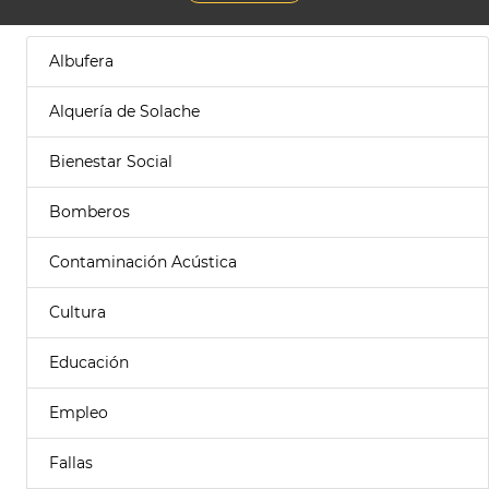
Albufera
Alquería de Solache
Bienestar Social
Bomberos
Contaminación Acústica
Cultura
Educación
Empleo
Fallas