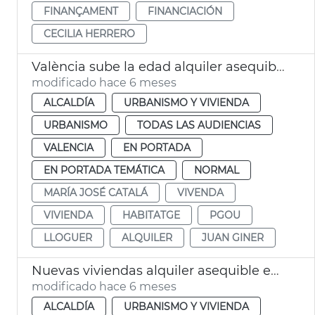
FINANÇAMENT
FINANCIACIÓN
CECILIA HERRERO
València sube la edad alquiler asequible joven a los 45 años
modificado hace 6 meses
ALCALDÍA
URBANISMO Y VIVIENDA
URBANISMO
TODAS LAS AUDIENCIAS
VALENCIA
EN PORTADA
EN PORTADA TEMÁTICA
NORMAL
MARÍA JOSÉ CATALÁ
VIVENDA
VIVIENDA
HABITATGE
PGOU
LLOGUER
ALQUILER
JUAN GINER
Nuevas viviendas alquiler asequible en La Punta València
modificado hace 6 meses
ALCALDÍA
URBANISMO Y VIVIENDA