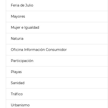
Feria de Julio
Mayores
Mujer e Igualdad
Naturia
Oficina Información Consumidor
Participación
Playas
Sanidad
Tráfico
Urbanismo