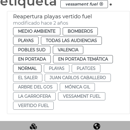
etiqueta
.
vessament fuel
Reapertura playas vertido fuel
modificado hace 2 años
MEDIO AMBIENTE
BOMBEROS
PLAYAS
TODAS LAS AUDIENCIAS
POBLES SUD
VALENCIA
EN PORTADA
EN PORTADA TEMÁTICA
NORMAL
PLAYAS
PLATGES
EL SALER
JUAN CARLOS CABALLERO
ARBRE DEL GOS
MÓNICA GIL
LA GARROFERA
VESSAMENT FUEL
VERTIDO FUEL