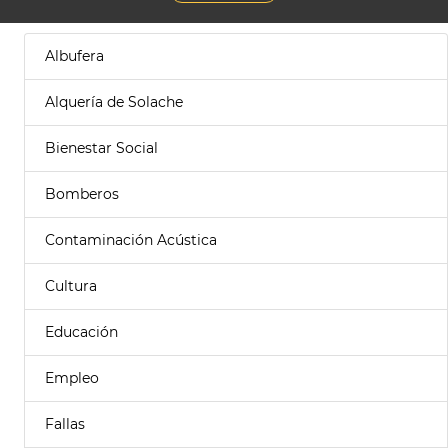
Albufera
Alquería de Solache
Bienestar Social
Bomberos
Contaminación Acústica
Cultura
Educación
Empleo
Fallas