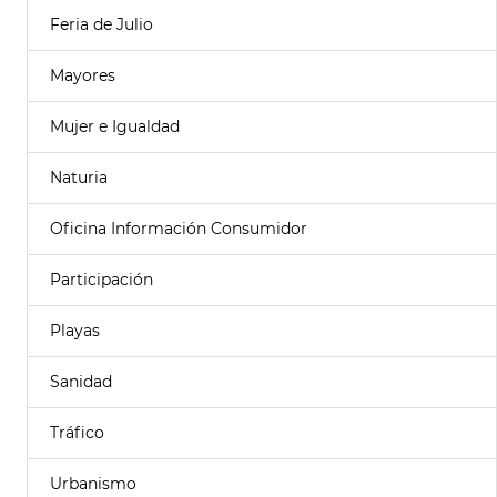
Feria de Julio
Mayores
Mujer e Igualdad
Naturia
Oficina Información Consumidor
Participación
Playas
Sanidad
Tráfico
Urbanismo