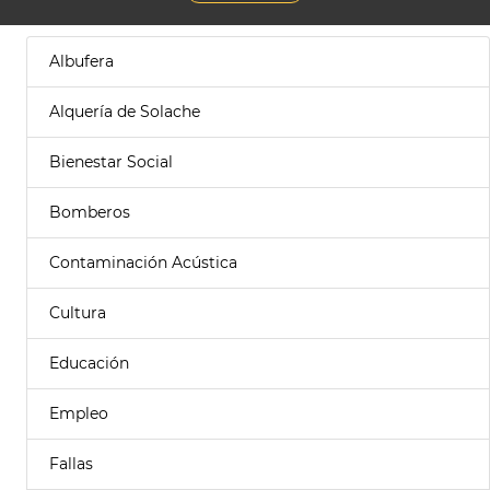
Albufera
Alquería de Solache
Bienestar Social
Bomberos
Contaminación Acústica
Cultura
Educación
Empleo
Fallas