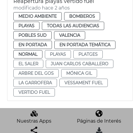
Reapertura playas vertido fuel
modificado hace 2 años
MEDIO AMBIENTE
BOMBEROS
PLAYAS
TODAS LAS AUDIENCIAS
POBLES SUD
VALENCIA
EN PORTADA
EN PORTADA TEMÁTICA
NORMAL
PLAYAS
PLATGES
EL SALER
JUAN CARLOS CABALLERO
ARBRE DEL GOS
MÓNICA GIL
LA GARROFERA
VESSAMENT FUEL
VERTIDO FUEL
Nuestras Apps
Páginas de Interés