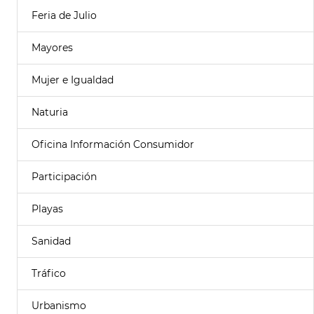
Feria de Julio
Mayores
Mujer e Igualdad
Naturia
Oficina Información Consumidor
Participación
Playas
Sanidad
Tráfico
Urbanismo