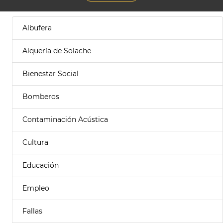
Albufera
Alquería de Solache
Bienestar Social
Bomberos
Contaminación Acústica
Cultura
Educación
Empleo
Fallas