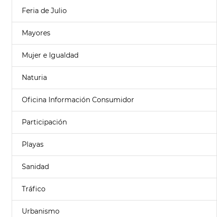
Feria de Julio
Mayores
Mujer e Igualdad
Naturia
Oficina Información Consumidor
Participación
Playas
Sanidad
Tráfico
Urbanismo