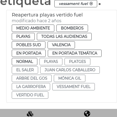
etiqueta
.
vessament fuel
Reapertura playas vertido fuel
modificado hace 2 años
MEDIO AMBIENTE
BOMBEROS
PLAYAS
TODAS LAS AUDIENCIAS
POBLES SUD
VALENCIA
EN PORTADA
EN PORTADA TEMÁTICA
NORMAL
PLAYAS
PLATGES
EL SALER
JUAN CARLOS CABALLERO
ARBRE DEL GOS
MÓNICA GIL
LA GARROFERA
VESSAMENT FUEL
VERTIDO FUEL