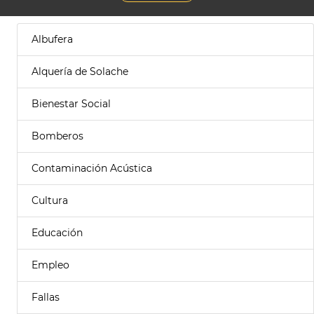
Albufera
Alquería de Solache
Bienestar Social
Bomberos
Contaminación Acústica
Cultura
Educación
Empleo
Fallas