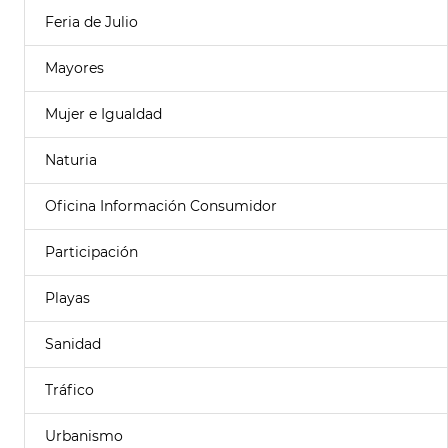
Feria de Julio
Mayores
Mujer e Igualdad
Naturia
Oficina Información Consumidor
Participación
Playas
Sanidad
Tráfico
Urbanismo