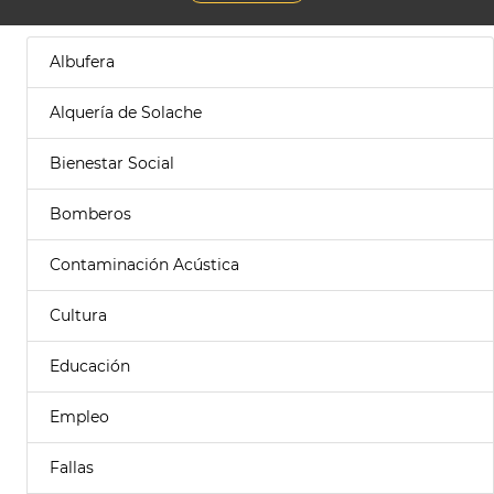
Albufera
Alquería de Solache
Bienestar Social
Bomberos
Contaminación Acústica
Cultura
Educación
Empleo
Fallas