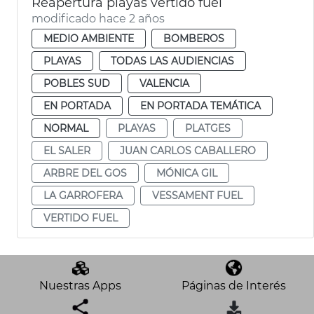
Reapertura playas vertido fuel
modificado hace 2 años
MEDIO AMBIENTE
BOMBEROS
PLAYAS
TODAS LAS AUDIENCIAS
POBLES SUD
VALENCIA
EN PORTADA
EN PORTADA TEMÁTICA
NORMAL
PLAYAS
PLATGES
EL SALER
JUAN CARLOS CABALLERO
ARBRE DEL GOS
MÓNICA GIL
LA GARROFERA
VESSAMENT FUEL
VERTIDO FUEL
Nuestras Apps
Páginas de Interés