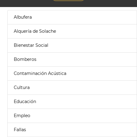
Albufera
Alquería de Solache
Bienestar Social
Bomberos
Contaminación Acústica
Cultura
Educación
Empleo
Fallas