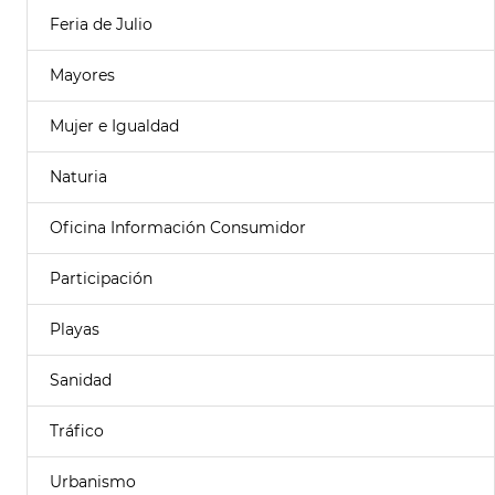
Feria de Julio
Mayores
Mujer e Igualdad
Naturia
Oficina Información Consumidor
Participación
Playas
Sanidad
Tráfico
Urbanismo