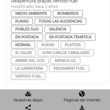
Reapertura playas vertido fuel
modificado hace 2 años
MEDIO AMBIENTE
BOMBEROS
PLAYAS
TODAS LAS AUDIENCIAS
POBLES SUD
VALENCIA
EN PORTADA
EN PORTADA TEMÁTICA
NORMAL
PLAYAS
PLATGES
EL SALER
JUAN CARLOS CABALLERO
ARBRE DEL GOS
MÓNICA GIL
LA GARROFERA
VESSAMENT FUEL
VERTIDO FUEL
Nuestras Apps
Páginas de Interés