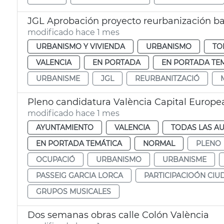
JGL Aprobación proyecto reurbanización b
modificado hace 1 mes
URBANISMO Y VIVIENDA
URBANISMO
TO
VALENCIA
EN PORTADA
EN PORTADA TE
URBANISME
JGL
REURBANITZACIÓ
Pleno candidatura València Capital Europe
modificado hace 1 mes
AYUNTAMIENTO
VALENCIA
TODAS LAS AU
EN PORTADA TEMÁTICA
NORMAL
PLENO
OCUPACIÓ
URBANISMO
URBANISME
PASSEIG GARCIA LORCA
PARTICIPACIOÓN CI
GRUPOS MUSICALES
Dos semanas obras calle Colón València