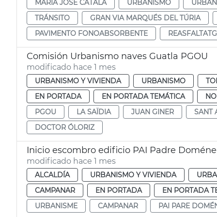
MARÍA JOSÉ CATALÁ
URBANISMO
URBAN
TRÁNSITO
GRAN VIA MARQUÉS DEL TÚRIA
PAVIMENTO FONOABSORBENTE
REASFALTATG
Comisión Urbanismo naves Guatla PGOU
modificado hace 1 mes
URBANISMO Y VIVIENDA
URBANISMO
TO
EN PORTADA
EN PORTADA TEMÁTICA
NO
PGOU
LA SAÏDIA
JUAN GINER
SANT 
DOCTOR ÓLORIZ
Inicio escombro edificio PAI Padre Domén
modificado hace 1 mes
ALCALDÍA
URBANISMO Y VIVIENDA
URBA
CAMPANAR
EN PORTADA
EN PORTADA T
URBANISME
CAMPANAR
PAI PARE DOMÉ