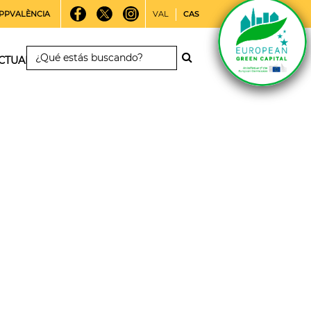
PPVALÈNCIA
VAL
CAS
CTUALIDAD