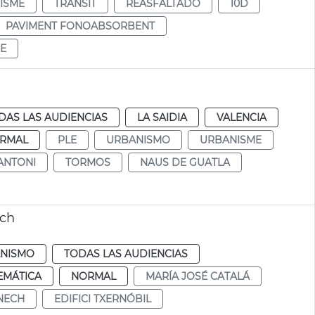
ISME
TRÀNSIT
REASFALTADO
10D
PAVIMENT FONOABSORBENT
E
DAS LAS AUDIENCIAS
LA SAIDIA
VALENCIA
RMAL
PLE
URBANISMO
URBANISME
ANTONI
TORMOS
NAUS DE GUATLA
ech
NISMO
TODAS LAS AUDIENCIAS
EMÁTICA
NORMAL
MARÍA JOSÉ CATALÁ
NECH
EDIFICI TXERNÓBIL