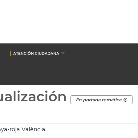
ATENCIÓN CIUDADANA
ualización
En portada temática
ya-roja València