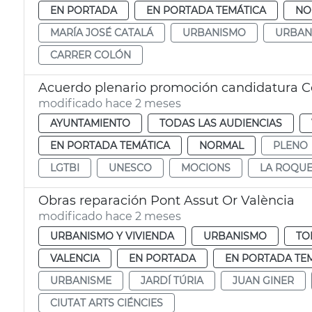
EN PORTADA
EN PORTADA TEMÁTICA
NO
MARÍA JOSÉ CATALÁ
URBANISMO
URBAN
CARRER COLÓN
Acuerdo plenario promoción candidatura C
modificado hace 2 meses
AYUNTAMIENTO
TODAS LAS AUDIENCIAS
EN PORTADA TEMÁTICA
NORMAL
PLENO
LGTBI
UNESCO
MOCIONS
LA ROQU
Obras reparación Pont Assut Or València
modificado hace 2 meses
URBANISMO Y VIVIENDA
URBANISMO
TO
VALENCIA
EN PORTADA
EN PORTADA TE
URBANISME
JARDÍ TÚRIA
JUAN GINER
CIUTAT ARTS CIÉNCIES