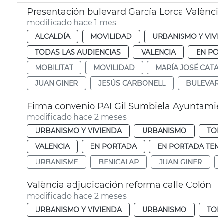
Presentación bulevard García Lorca Valènc
modificado hace 1 mes
ALCALDÍA
MOVILIDAD
URBANISMO Y VIV
TODAS LAS AUDIENCIAS
VALENCIA
EN P
MOBILITAT
MOVILIDAD
MARÍA JOSÉ CAT
JUAN GINER
JESÚS CARBONELL
BULEVAR
Firma convenio PAI Gil Sumbiela Ayuntami
modificado hace 2 meses
URBANISMO Y VIVIENDA
URBANISMO
TO
VALENCIA
EN PORTADA
EN PORTADA TE
URBANISME
BENICALAP
JUAN GINER
València adjudicación reforma calle Colón
modificado hace 2 meses
URBANISMO Y VIVIENDA
URBANISMO
TO