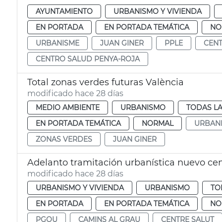
AYUNTAMIENTO
URBANISMO Y VIVIENDA
EN PORTADA
EN PORTADA TEMÁTICA
NO
URBANISME
JUAN GINER
PPLE
CENT
CENTRO SALUD PENYA-ROJA
Total zonas verdes futuras València
modificado hace 28 días
MEDIO AMBIENTE
URBANISMO
TODAS LA
EN PORTADA TEMÁTICA
NORMAL
URBAN
ZONAS VERDES
JUAN GINER
Adelanto tramitación urbanística nuevo ce
modificado hace 28 días
URBANISMO Y VIVIENDA
URBANISMO
TO
EN PORTADA
EN PORTADA TEMÁTICA
NO
PGOU
CAMINS AL GRAU
CENTRE SALUT