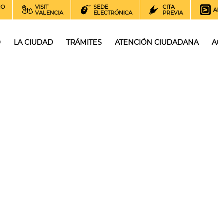
NO
VISIT
SEDE
CITA
A
VALENCIA
ELECTRÓNICA
PREVIA
O
LA CIUDAD
TRÁMITES
ATENCIÓN CIUDADANA
A