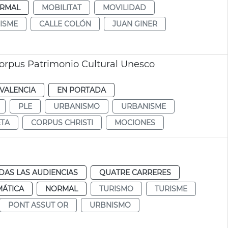
RMAL
MOBILITAT
MOVILIDAD
ISME
CALLE COLÓN
JUAN GINER
orpus Patrimonio Cultural Unesco
VALENCIA
EN PORTADA
PLE
URBANISMO
URBANISME
ETA
CORPUS CHRISTI
MOCIONES
DAS LAS AUDIENCIAS
QUATRE CARRERES
MÁTICA
NORMAL
TURISMO
TURISME
PONT ASSUT OR
URBNISMO