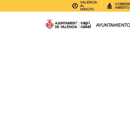
VALENCIA
GOBIER
AL
ABIERTO
MINUTO
AYUNTAMIENT