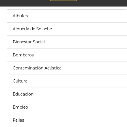
Albufera
Alquería de Solache
Bienestar Social
Bomberos
Contaminación Acústica
Cultura
Educación
Empleo
Fallas