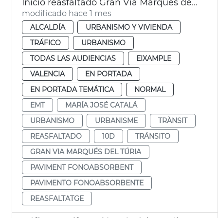
Inicio reasfaltado Gran Via Marqués del Túria
modificado hace 1 mes
ALCALDÍA
URBANISMO Y VIVIENDA
TRÁFICO
URBANISMO
TODAS LAS AUDIENCIAS
EIXAMPLE
VALENCIA
EN PORTADA
EN PORTADA TEMÁTICA
NORMAL
EMT
MARÍA JOSÉ CATALÁ
URBANISMO
URBANISME
TRÀNSIT
REASFALTADO
10D
TRÁNSITO
GRAN VIA MARQUÉS DEL TÚRIA
PAVIMENT FONOABSORBENT
PAVIMENTO FONOABSORBENTE
REASFALTATGE