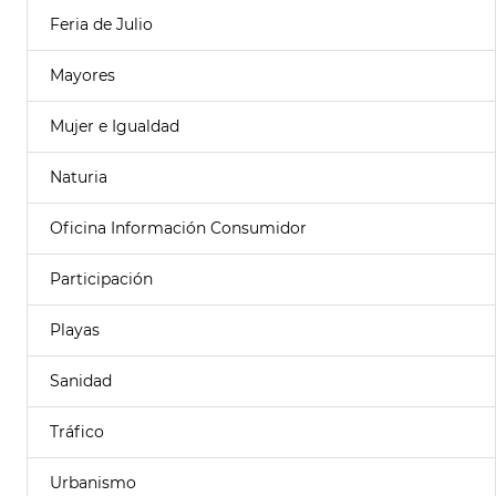
Feria de Julio
Mayores
Mujer e Igualdad
Naturia
Oficina Información Consumidor
Participación
Playas
Sanidad
Tráfico
Urbanismo