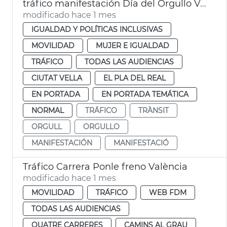
tráfico manifestación Día del Orgullo València
modificado hace 1 mes
IGUALDAD Y POLÍTICAS INCLUSIVAS
MOVILIDAD
MUJER E IGUALDAD
TRÁFICO
TODAS LAS AUDIENCIAS
CIUTAT VELLA
EL PLA DEL REAL
EN PORTADA
EN PORTADA TEMÁTICA
NORMAL
TRÁFICO
TRÀNSIT
ORGULL
ORGULLO
MANIFESTACIÓN
MANIFESTACIÓ
Tráfico Carrera Ponle freno València
modificado hace 1 mes
MOVILIDAD
TRÁFICO
WEB FDM
TODAS LAS AUDIENCIAS
QUATRE CARRERES
CAMINS AL GRAU