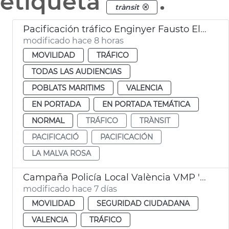
etiqueta
.
trànsit
Pacificación tráfico Enginyer Fausto Elío València
modificado hace 8 horas
MOVILIDAD
TRÁFICO
TODAS LAS AUDIENCIAS
POBLATS MARITIMS
VALENCIA
EN PORTADA
EN PORTADA TEMÁTICA
NORMAL
TRÁFICO
TRÀNSIT
PACIFICACIÓ
PACIFICACIÓN
LA MALVA ROSA
Campaña Policía Local València VMP 'Conecta con la vía'
modificado hace 7 días
MOVILIDAD
SEGURIDAD CIUDADANA
VALENCIA
TRÁFICO