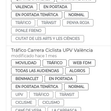
VALENCIA
EN PORTADA
EN PORTADA TEMÁTICA
NORMAL
TRÁFICO
TRÀNSIT
PENYA ROJA
PONLE FRENO
CIUTAT DE LES ARTS Y LES CIÈNCIES
Tráfico Carrera Ciclista UPV València
modificado hace 1 mes
MOVILIDAD
TRÁFICO
WEB FDM
TODAS LAS AUDIENCIAS
ALGIROS
BENIMACLET
EN PORTADA
EN PORTADA TEMÁTICA
NORMAL
UPV
TRÁFICO
TRÀNSIT
CICLISME
CICLISMO
CAMÍ DE VERA
LA CARRASCA