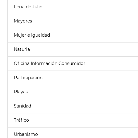
Feria de Julio
Mayores
Mujer e Igualdad
Naturia
Oficina Información Consumidor
Participación
Playas
Sanidad
Tráfico
Urbanismo