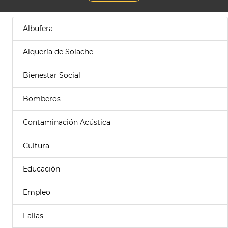
Albufera
Alquería de Solache
Bienestar Social
Bomberos
Contaminación Acústica
Cultura
Educación
Empleo
Fallas