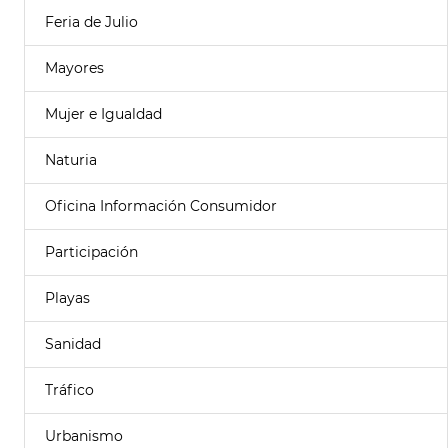
Feria de Julio
Mayores
Mujer e Igualdad
Naturia
Oficina Información Consumidor
Participación
Playas
Sanidad
Tráfico
Urbanismo