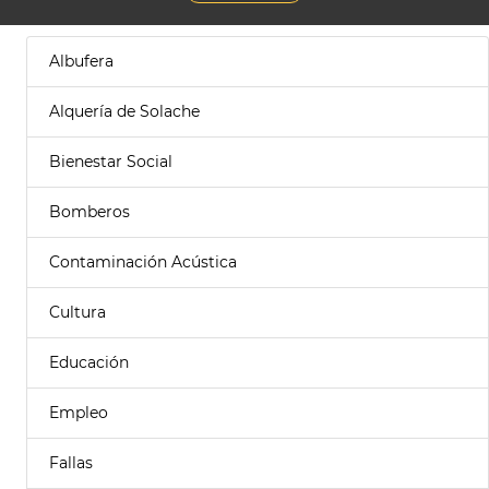
Albufera
Alquería de Solache
Bienestar Social
Bomberos
Contaminación Acústica
Cultura
Educación
Empleo
Fallas