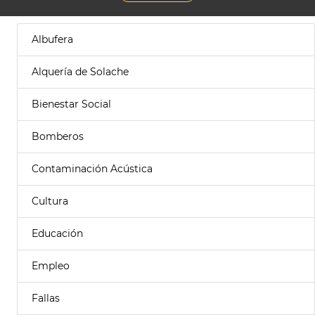
Albufera
Alquería de Solache
Bienestar Social
Bomberos
Contaminación Acústica
Cultura
Educación
Empleo
Fallas