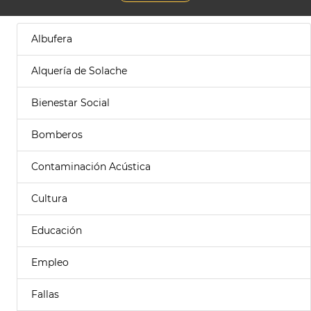
Albufera
Alquería de Solache
Bienestar Social
Bomberos
Contaminación Acústica
Cultura
Educación
Empleo
Fallas