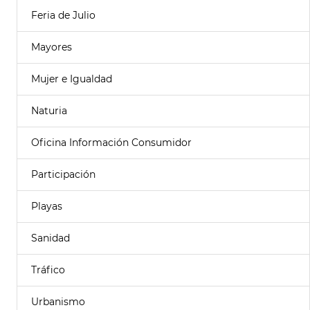
Feria de Julio
Mayores
Mujer e Igualdad
Naturia
Oficina Información Consumidor
Participación
Playas
Sanidad
Tráfico
Urbanismo