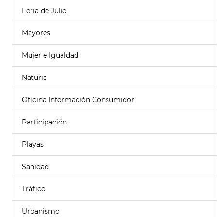
Feria de Julio
Mayores
Mujer e Igualdad
Naturia
Oficina Información Consumidor
Participación
Playas
Sanidad
Tráfico
Urbanismo