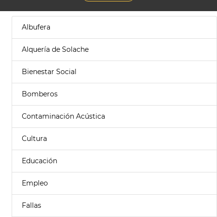
Albufera
Alquería de Solache
Bienestar Social
Bomberos
Contaminación Acústica
Cultura
Educación
Empleo
Fallas