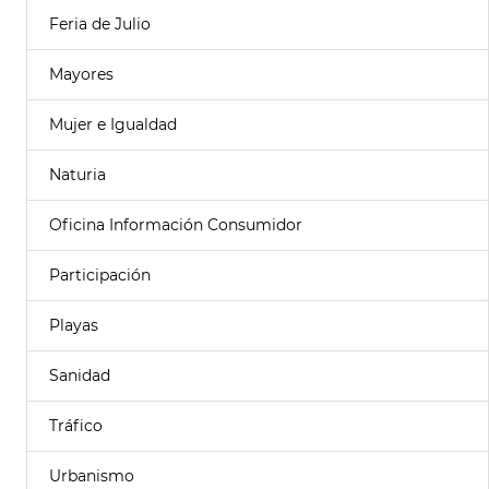
Feria de Julio
Mayores
Mujer e Igualdad
Naturia
Oficina Información Consumidor
Participación
Playas
Sanidad
Tráfico
Urbanismo