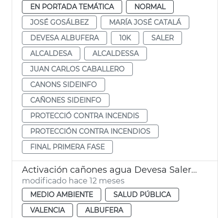
EN PORTADA TEMÁTICA
NORMAL
JOSÉ GOSÁLBEZ
MARÍA JOSÉ CATALÁ
DEVESA ALBUFERA
10K
SALER
ALCALDESA
ALCALDESSA
JUAN CARLOS CABALLERO
CANONS SIDEINFO
CAÑONES SIDEINFO
PROTECCIÓ CONTRA INCENDIS
PROTECCIÓN CONTRA INCENDIOS
FINAL PRIMERA FASE
Activación cañones agua Devesa Saler ola calor
modificado hace 12 meses
MEDIO AMBIENTE
SALUD PÚBLICA
VALENCIA
ALBUFERA