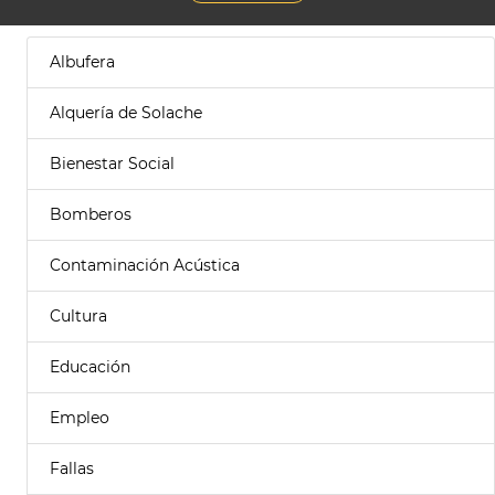
Albufera
Alquería de Solache
Bienestar Social
Bomberos
Contaminación Acústica
Cultura
Educación
Empleo
Fallas