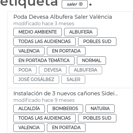
etiqueta
.
saler
Poda Devesa Albufera Saler València
modificado hace 3 meses
MEDIO AMBIENTE
ALBUFERA
TODAS LAS AUDIENCIAS
POBLES SUD
VALENCIA
EN PORTADA
EN PORTADA TEMÁTICA
NORMAL
PODA
DEVESA
ALBUFERA
JOSÉ GOSÁLBEZ
SALER
Instalación de 3 nuevos cañones Sideinfo en El Saler
modificado hace 9 meses
ALCALDÍA
BOMBEROS
NATURIA
TODAS LAS AUDIENCIAS
POBLES SUD
VALENCIA
EN PORTADA