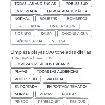
TODAS LAS AUDIENCIAS
POBLES SUD
EN PORTADA
EN PORTADA TEMÁTICA
NORMAL
BOMBERS
BOMBEROS
OLA DE CALOR
ONADA CALOR
SIDEINFO
SALER
CANONS AIGUA
CAÑONES AGUA
VECESA
Limpieza playas 500 toneladas diarias
modificado hace 1 año
LIMPIEZA Y RESIDUOS URBANOS
PLAYAS
TODAS LAS AUDIENCIAS
POBLES SUD
VALENCIA
EN PORTADA
EN PORTADA TEMÁTICA
NORMAL
PLAYAS
PLATGES
PINEDO
PERELLONET
RESIDUS