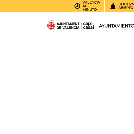
VALENCIA
GOBIER
AL
ABIERTO
MINUTO
AYUNTAMIENT