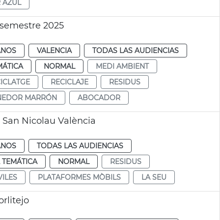
 AZUL
 semestre 2025
ANOS
VALENCIA
TODAS LAS AUDIENCIAS
MÁTICA
NORMAL
MEDI AMBIENT
ICLATGE
RECICLAJE
RESIDUS
NEDOR MARRÓN
ABOCADOR
 San Nicolau València
ANOS
TODAS LAS AUDIENCIAS
 TEMÁTICA
NORMAL
RESIDUS
ILES
PLATAFORMES MÒBILS
LA SEU
rlitejo