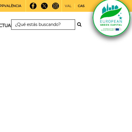
PPVALÈNCIA
VAL
CAS
CTUALIDAD