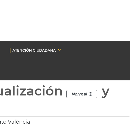
ATENCIÓN CIUDADANA
ualización
y
Normal
to València