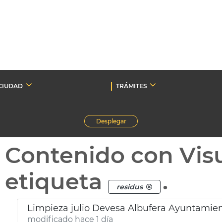
CIUDAD
TRÁMITES
Desplegar
Contenido con Vis
etiqueta
.
residus
Limpieza julio Devesa Albufera Ayuntamien
modificado hace 1 día