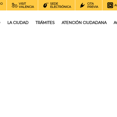
NO
VISIT
SEDE
CITA
A
VALENCIA
ELECTRÓNICA
PREVIA
O
LA CIUDAD
TRÁMITES
ATENCIÓN CIUDADANA
A