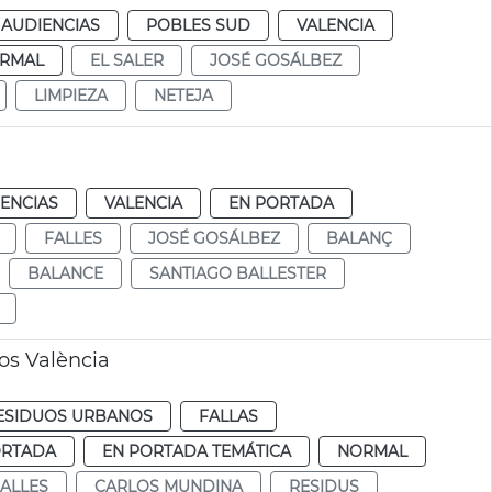
 AUDIENCIAS
POBLES SUD
VALENCIA
RMAL
EL SALER
JOSÉ GOSÁLBEZ
LIMPIEZA
NETEJA
IENCIAS
VALENCIA
EN PORTADA
FALLES
JOSÉ GOSÁLBEZ
BALANÇ
BALANCE
SANTIAGO BALLESTER
os València
RESIDUOS URBANOS
FALLAS
ORTADA
EN PORTADA TEMÁTICA
NORMAL
ALLES
CARLOS MUNDINA
RESIDUS