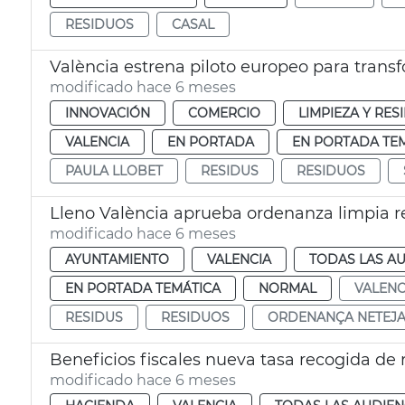
RESIDUOS
CASAL
València estrena piloto europeo para trans
modificado hace 6 meses
INNOVACIÓN
COMERCIO
LIMPIEZA Y RE
VALENCIA
EN PORTADA
EN PORTADA TE
PAULA LLOBET
RESIDUS
RESIDUOS
Lleno València aprueba ordenanza limpia r
modificado hace 6 meses
AYUNTAMIENTO
VALENCIA
TODAS LAS AU
EN PORTADA TEMÁTICA
NORMAL
VALENC
RESIDUS
RESIDUOS
ORDENANÇA NETEJ
Beneficios fiscales nueva tasa recogida de
modificado hace 6 meses