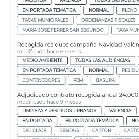
HACIENDA
VALENCIA
TODAS LAS AUDIEN
EN PORTADA TEMÁTICA
NORMAL
PLENO
TASAS MUNICIPALES
ORDENANZAS FISCALES
MARÍA JOSÉ FERRER SAN SEGUNDO
TAXA MUN
Recogida residuos campaña Navidad Valèn
modificado hace 6 meses
MEDIO AMBIENTE
TODAS LAS AUDIENCIAS
EN PORTADA TEMÁTICA
NORMAL
RESIDU
CONTENEDORES
FEM
BASURA
Adjudicado contrato recogida anual 24.000 
modificado hace 9 meses
LIMPIEZA Y RESIDUOS URBANOS
VALENCIA
EN PORTADA
EN PORTADA TEMÁTICA
NO
RECICLAJE
RESIDUS
CARTÓN
CART