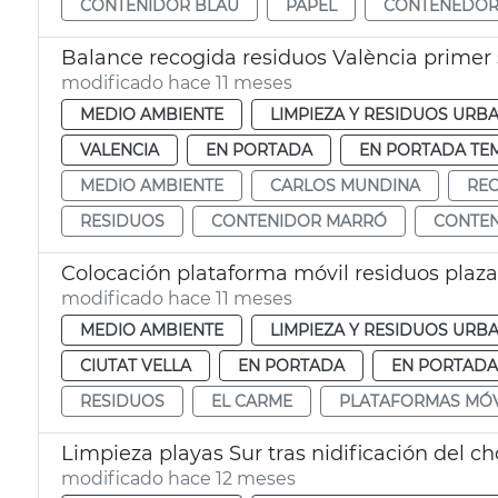
CONTENIDOR BLAU
PAPEL
CONTENEDOR
Balance recogida residuos València primer
modificado hace 11 meses
MEDIO AMBIENTE
LIMPIEZA Y RESIDUOS URB
VALENCIA
EN PORTADA
EN PORTADA TE
MEDIO AMBIENTE
CARLOS MUNDINA
REC
RESIDUOS
CONTENIDOR MARRÓ
CONTE
Colocación plataforma móvil residuos plaza
modificado hace 11 meses
MEDIO AMBIENTE
LIMPIEZA Y RESIDUOS URB
CIUTAT VELLA
EN PORTADA
EN PORTADA
RESIDUOS
EL CARME
PLATAFORMAS MÓV
Limpieza playas Sur tras nidificación del cho
modificado hace 12 meses