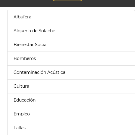
Albufera
Alquería de Solache
Bienestar Social
Bomberos
Contaminación Acústica
Cultura
Educación
Empleo
Fallas