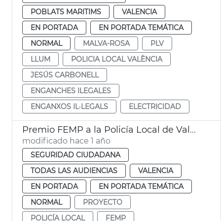
POBLATS MARITIMS
VALENCIA
EN PORTADA
EN PORTADA TEMÁTICA
NORMAL
MALVA-ROSA
PLV
LLUM
POLICIA LOCAL VALÈNCIA
JESÚS CARBONELL
ENGANCHES ILEGALES
ENGANXOS IL·LEGALS
ELECTRICIDAD
Premio FEMP a la Policía Local de València por buenas prácticas contra la violencia de género
modificado hace 1 año
SEGURIDAD CIUDADANA
TODAS LAS AUDIENCIAS
VALENCIA
EN PORTADA
EN PORTADA TEMÁTICA
NORMAL
PROYECTO
POLICÍA LOCAL
FEMP