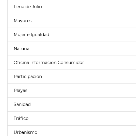
Feria de Julio
Mayores
Mujer e Igualdad
Naturia
Oficina Información Consumidor
Participación
Playas
Sanidad
Tráfico
Urbanismo